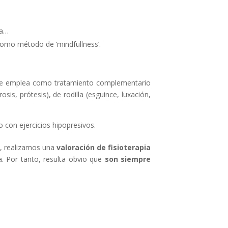
ia…
 como método de ‘mindfullness’.
ue se emplea como tratamiento complementario
is, prótesis), de rodilla (esguince, luxación,
 con ejercicios hipopresivos.
, realizamos una
valoración de fisioterapia
a. Por tanto, resulta obvio que
son siempre