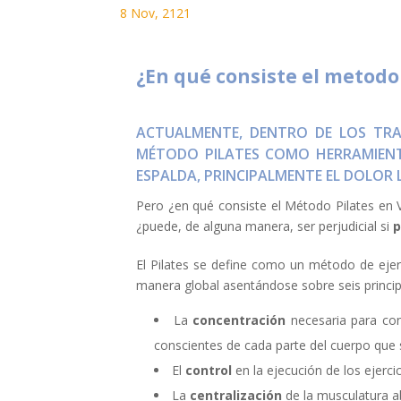
8 Nov, 2121
¿En qué consiste el metodo 
ACTUALMENTE, DENTRO DE LOS TRAT
MÉTODO PILATES COMO HERRAMIENT
ESPALDA, PRINCIPALMENTE EL DOLOR
Pero ¿en qué consiste el Método Pilates en 
¿puede, de alguna manera, ser perjudicial si
p
El Pilates se define como un método de ejer
manera global asentándose sobre seis princi
La
concentración
necesaria para co
conscientes de cada parte del cuerpo que 
El
control
en la ejecución de los ejercic
La
centralización
de la musculatura a