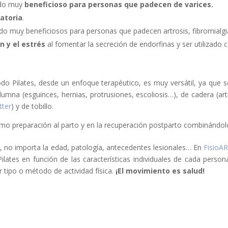
endo muy
beneficioso para personas que padecen de varices.
ratoria
.
do muy beneficiosos para personas que padecen artrosis, fibromialg
n y el estrés
al fomentar la secreción de endorfinas y ser utilizado
étodo Pilates, desde un enfoque terapéutico, es muy versátil, ya q
mna (esguinces, hernias, protrusiones, escoliosis…), de cadera (artros
ter
) y de tobillo.
o preparación al parto y en la recuperación postparto combinándolo
a
, no importa la edad, patología, antecedentes lesionales… En
FisioAR
lates en función de las características individuales de cada person
r tipo o método de actividad física.
¡El movimiento es salud!